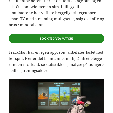
rett utenfor døren. Her er det to stk. Cage sim og en
stk. Custom widescreen sim. I tillegg til
simulatorene har vi flere hyggelige sittegrupper,
smart-TV med streaming muligheter, salg av kaffe og
brus / mineralvann.
BOOK TID VIA MATCHI
TrackMan har en egen app, som anbefales lastet ned
før spill. Her er det blant annet mulig å tilrettelegge
runden i forkant, se statistikk og analyse på tidligere
spill og treningsøkter.